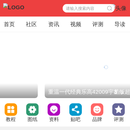
首页
社区
资讯
视频
评测
导读
重温一代经典乐高42009宇星版超级电
3
/
5
教程
图纸
资料
贴吧
品牌
评测