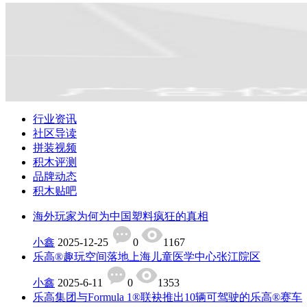
行业资讯
社区导读
拼装视频
积木评测
品牌动态
积木贴吧
海外玩家为何为中国塑料疯狂的真相
小鑫
2025-12-25
0
1167
乐高®趣玩空间落地上海儿童医学中心张江院区
小鑫
2025-6-11
0
1353
乐高集团与Formula 1®联袂推出10辆可驾驶的乐高®赛车