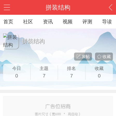
拼装结构
首页
社区
资讯
视频
评测
导读
拼装结构
发帖
收藏
今日
主题
排名
收藏
0
7
7
0