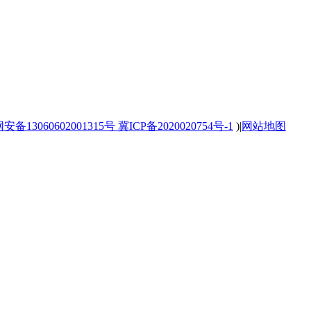
备13060602001315号
冀ICP备2020020754号-1
)
|
网站地图