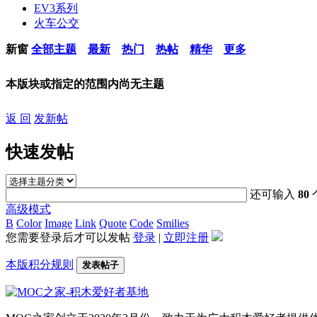
EV3系列
火车公交
新窗
全部主题
最新
热门
热帖
精华
更多
本版块或指定的范围内尚无主题
返 回
发新帖
快速发帖
还可输入
80
高级模式
B
Color
Image
Link
Quote
Code
Smilies
您需要登录后才可以发帖
登录
|
立即注册
本版积分规则
发表帖子