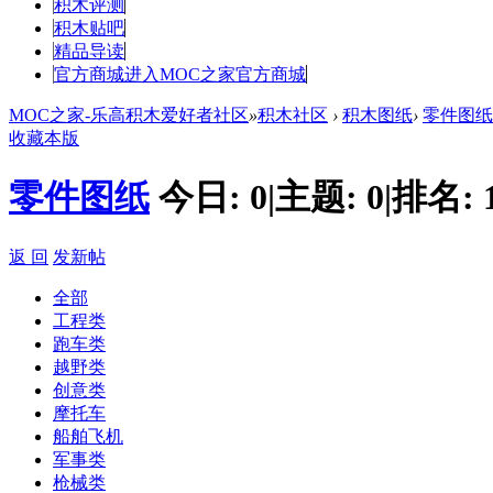
积木评测
积木贴吧
精品导读
官方商城
进入MOC之家官方商城
MOC之家-乐高积木爱好者社区
»
积木社区
›
积木图纸
›
零件图纸
收藏本版
零件图纸
今日:
0
|
主题:
0
|
排名:
返 回
发新帖
全部
工程类
跑车类
越野类
创意类
摩托车
船舶飞机
军事类
枪械类