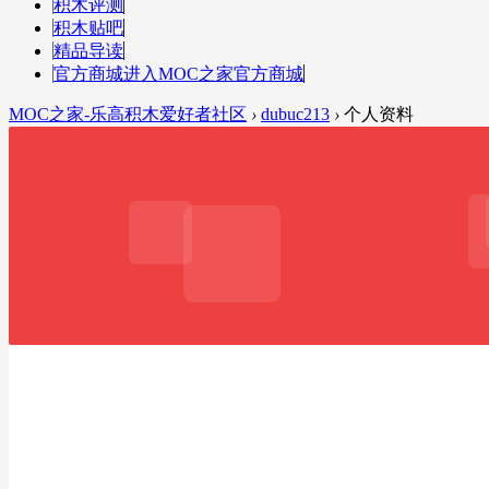
积木评测
积木贴吧
精品导读
官方商城
进入MOC之家官方商城
MOC之家-乐高积木爱好者社区
›
dubuc213
›
个人资料