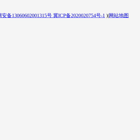
备13060602001315号
冀ICP备2020020754号-1
)
|
网站地图