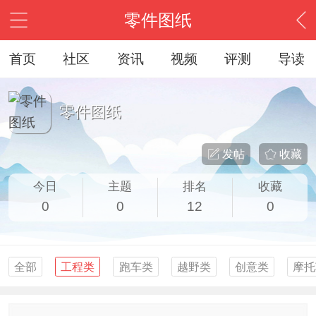
零件图纸
首页
社区
资讯
视频
评测
导读
零件图纸
发帖
收藏
今日
主题
排名
收藏
0
0
12
0
全部
工程类
跑车类
越野类
创意类
摩托