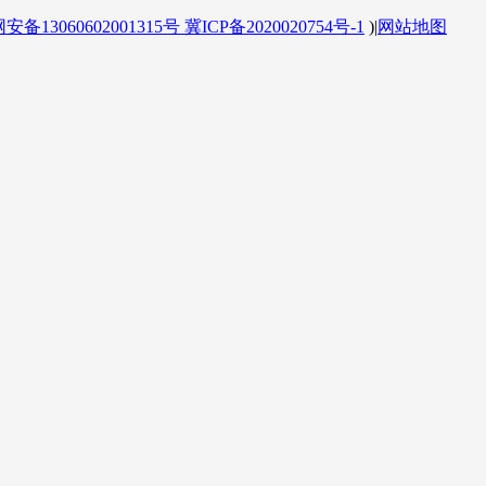
备13060602001315号
冀ICP备2020020754号-1
)
|
网站地图