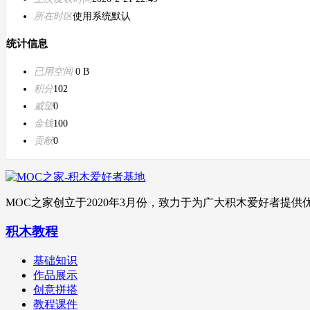
所在时区
使用系统默认
统计信息
已用空间
0 B
积分
102
威望
0
金钱
100
贡献
0
MOC之家创立于2020年3月份，致力于为广大积木爱好者
积木教程
基础知识
作品展示
创意拼搭
教程课件