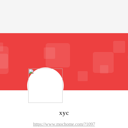
xyc
https://www.mochome.com/?1097