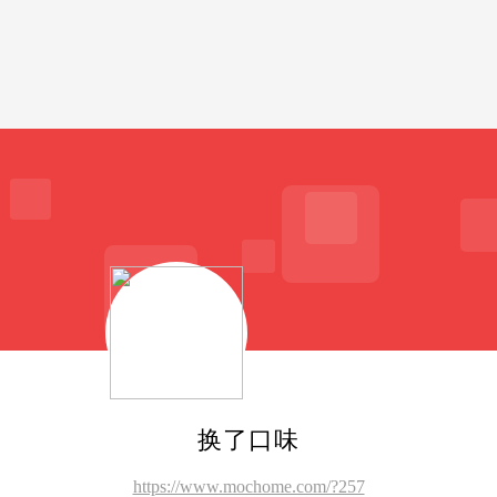
换了口味
https://www.mochome.com/?257