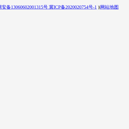
备13060602001315号
冀ICP备2020020754号-1
)
|
网站地图