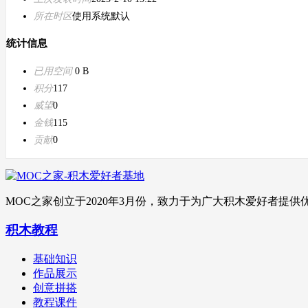
所在时区
使用系统默认
统计信息
已用空间
0 B
积分
117
威望
0
金钱
115
贡献
0
MOC之家创立于2020年3月份，致力于为广大积木爱好者
积木教程
基础知识
作品展示
创意拼搭
教程课件