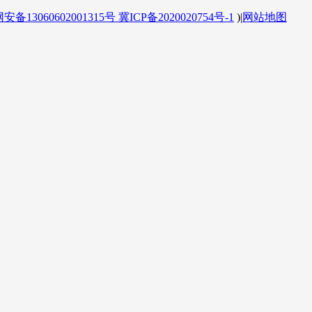
备13060602001315号
冀ICP备2020020754号-1
)
|
网站地图