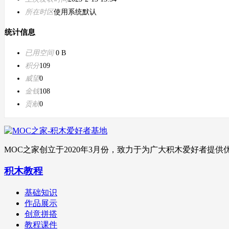
所在时区
使用系统默认
统计信息
已用空间
0 B
积分
109
威望
0
金钱
108
贡献
0
MOC之家创立于2020年3月份，致力于为广大积木爱好者
积木教程
基础知识
作品展示
创意拼搭
教程课件