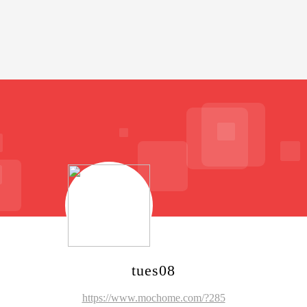
tues08
https://www.mochome.com/?285