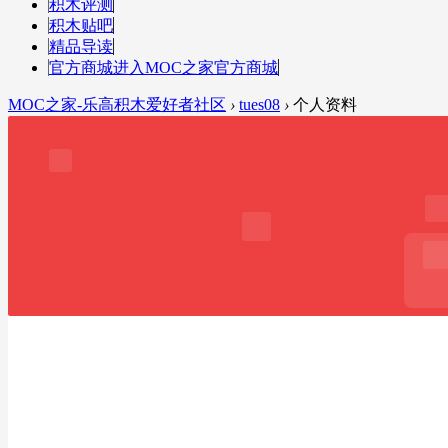
积木评测
积木贴吧
精品导读
官方商城
进入MOC之家官方商城
MOC之家-乐高积木爱好者社区
›
tues08
›
个人资料