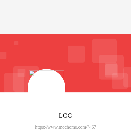
LCC
https://www.mochome.com/?467