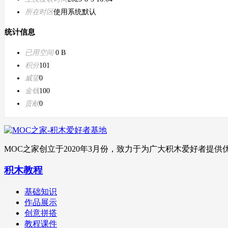
所在时区
使用系统默认
统计信息
已用空间
0 B
积分
101
威望
0
金钱
100
贡献
0
MOC之家创立于2020年3月份，致力于为广大积木爱好者
积木教程
基础知识
作品展示
创意拼搭
教程课件