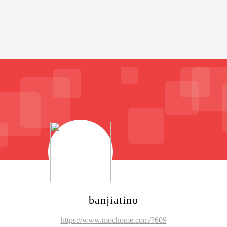
banjiatino
https://www.mochome.com/?609