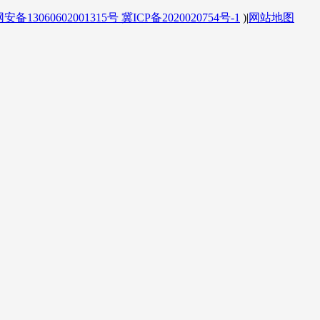
备13060602001315号
冀ICP备2020020754号-1
)
|
网站地图