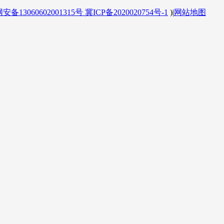
备13060602001315号
冀ICP备2020020754号-1
)
|
网站地图