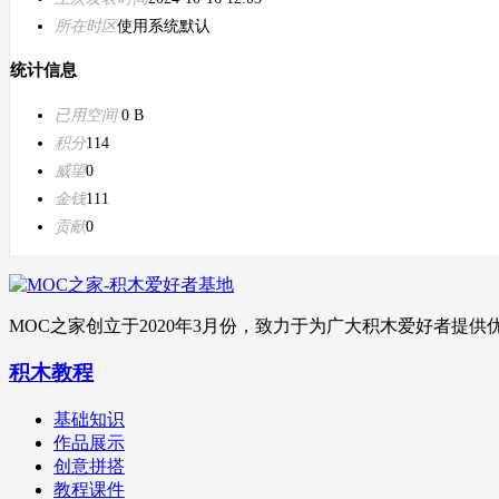
所在时区
使用系统默认
统计信息
已用空间
0 B
积分
114
威望
0
金钱
111
贡献
0
MOC之家创立于2020年3月份，致力于为广大积木爱好者
积木教程
基础知识
作品展示
创意拼搭
教程课件