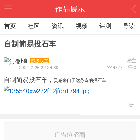
作品展示
首页
社区
资讯
视频
评测
导读
自制简易投石车
小鑫
楼主
超级版主
2024-2-26 22:24:30
4378
0
自制简易投石车，
灵感来自于达芬奇的投石车