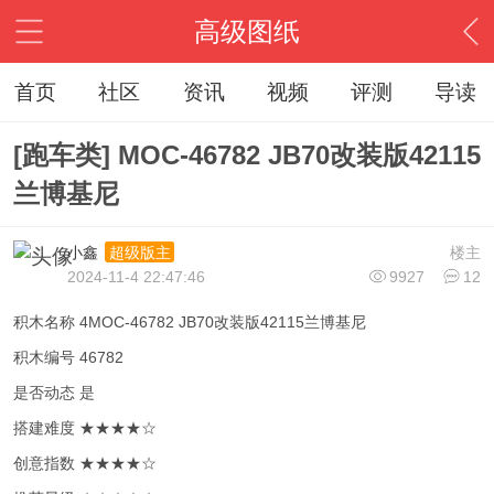
高级图纸
首页
社区
资讯
视频
评测
导读
[跑车类] MOC-46782 JB70改装版42115
兰博基尼
小鑫
楼主
超级版主
2024-11-4 22:47:46
9927
12
积木名称 4MOC-46782 JB70改装版42115兰博基尼
积木编号 46782
是否动态 是
搭建难度 ★★★★☆
创意指数 ★★★★☆