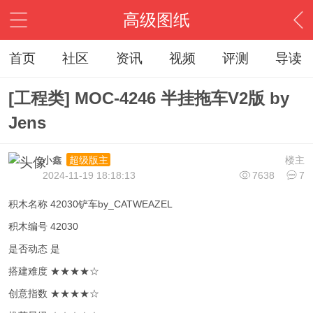
高级图纸
首页
社区
资讯
视频
评测
导读
[工程类] MOC-4246 半挂拖车V2版 by
Jens
小鑫
楼主
超级版主
2024-11-19 18:18:13
7638
7
积木名称 42030铲车by_CATWEAZEL
积木编号 42030
是否动态 是
搭建难度 ★★★★☆
创意指数 ★★★★☆