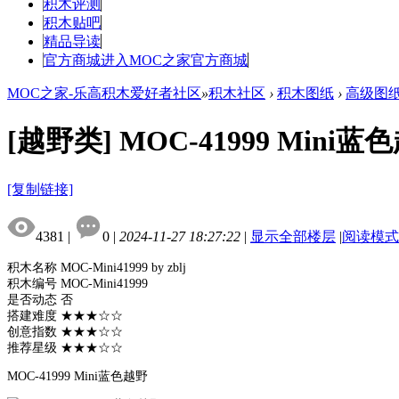
积木评测
积木贴吧
精品导读
官方商城
进入MOC之家官方商城
MOC之家-乐高积木爱好者社区
»
积木社区
›
积木图纸
›
高级图
[越野类]
MOC-41999 Mini蓝
[复制链接]
4381
|
0
|
2024-11-27 18:27:22
|
显示全部楼层
|
阅读模式
积木名称 MOC-Mini41999 by zblj
积木编号 MOC-Mini41999
是否动态 否
搭建难度 ★★★☆☆
创意指数 ★★★☆☆
推荐星级 ★★★☆☆
MOC-41999 Mini蓝色越野