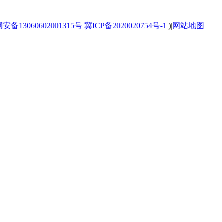
备13060602001315号
冀ICP备2020020754号-1
)
|
网站地图