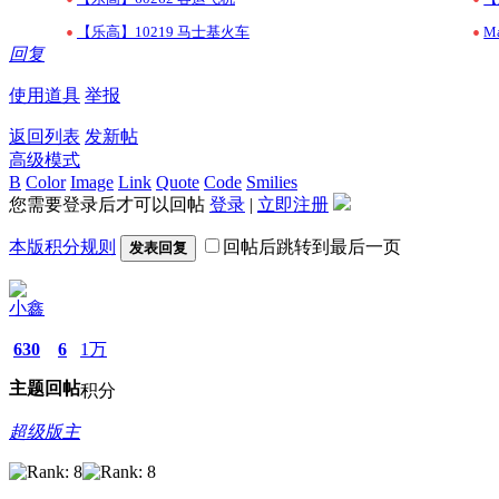
•
•
【乐高】10219 马士基火车
Ma
回复
使用道具
举报
返回列表
发新帖
高级模式
B
Color
Image
Link
Quote
Code
Smilies
您需要登录后才可以回帖
登录
|
立即注册
本版积分规则
回帖后跳转到最后一页
发表回复
小鑫
630
6
1万
主题
回帖
积分
超级版主