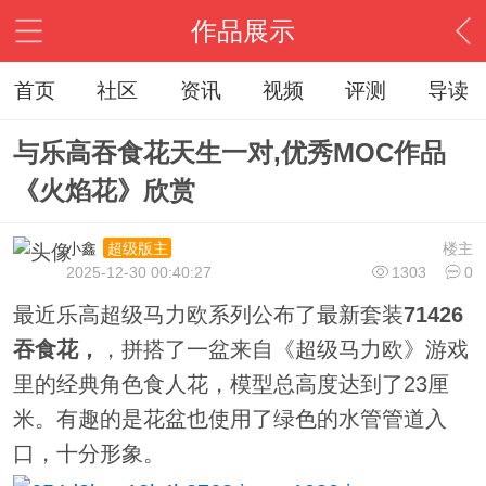
作品展示
首页
社区
资讯
视频
评测
导读
与乐高吞食花天生一对,优秀MOC作品
《火焰花》欣赏
小鑫
楼主
超级版主
2025-12-30 00:40:27
1303
0
最近乐高超级马力欧系列公布了最新套装
71426
吞食花，
，拼搭了一盆来自《超级马力欧》游戏
里的经典角色食人花，模型总高度达到了23厘
米。有趣的是花盆也使用了绿色的水管管道入
口，十分形象。