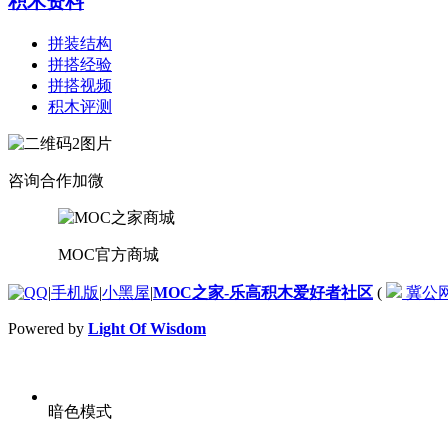
积木资料
拼装结构
拼搭经验
拼搭视频
积木评测
咨询合作加微
MOC官方商城
|
手机版
|
小黑屋
|
MOC之家-乐高积木爱好者社区
(
冀公网安
Powered by
Light Of Wisdom
暗色模式