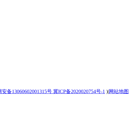
备13060602001315号
冀ICP备2020020754号-1
)
|
网站地图