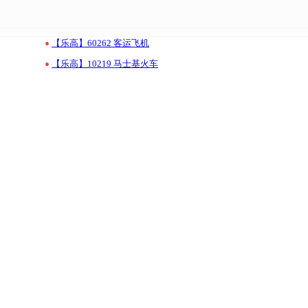
•
【乐高】60262 客运飞机
•
【乐高】10219 马士基火车