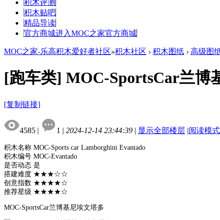
积木评测
积木贴吧
精品导读
官方商城
进入MOC之家官方商城
MOC之家-乐高积木爱好者社区
»
积木社区
›
积木图纸
›
高级图
[跑车类]
MOC-SportsCar
[复制链接]
4585
|
1
|
2024-12-14 23:44:39
|
显示全部楼层
|
阅读模式
积木名称 MOC-Sports car Lamborghini Evantado
积木编号 MOC-Evantado
是否动态 是
搭建难度 ★★★☆☆
创意指数 ★★★★☆
推荐星级 ★★★★☆
MOC-SportsCar兰博基尼埃文塔多