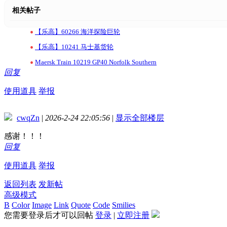
相关帖子
•
【乐高】60266 海洋探险巨轮
•
【乐高】10241 马士基货轮
•
Maersk Train 10219 GP40 Norfolk Southern
回复
使用道具
举报
cwqZn
|
2026-2-24 22:05:56
|
显示全部楼层
感谢！！！
回复
使用道具
举报
返回列表
发新帖
高级模式
B
Color
Image
Link
Quote
Code
Smilies
您需要登录后才可以回帖
登录
|
立即注册