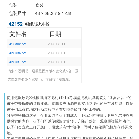
包装
盒装
包装尺寸
48 x 28.2 x 9.1 cm
42152
图纸说明书
文件名
日期
6493802.pdf
2023-08-11
6456536.pdf
2023-03-01
6456537.pdf
2023-03-01
有多个说明书，通常是因为版本变化或N合一及
大型套件有多本说明书。请自行下载甄别。
使用这款乐高®机械组消防飞机 (
42152
) 模型飞机玩具套装为 10 岁及以上的
孩子带来很酷的拼搭挑战。本套装充满源自真实消防飞机的细节和功能，以便
孩子们观察在消防行动过程中所有功能是如何协同工作的。
分享拼搭挑战这是一个非常适合孩子和成人一起玩乐的项目，其中包含许多可
供探索的内容，孩子们可以使螺旋桨旋转，升降起落架，观察艉襟翼的动作。
孩子们会喜欢上打开舱口，投放乐高“水”组件，同时了解消防飞机如何扑灭火
焰。
了解工程世界的创意方式乐高机械组拼搭模型拥有逼真的动作和机械装置，能