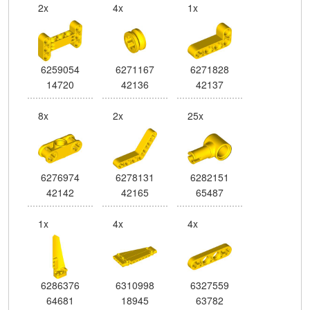
2x
4x
1x
6259054
6271167
6271828
14720
42136
42137
8x
2x
25x
6276974
6278131
6282151
42142
42165
65487
1x
4x
4x
6286376
6310998
6327559
64681
18945
63782