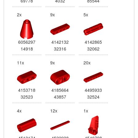
69778
4032
85544
2x
9x
5x
6056297
4142132
4142865
14918
32316
32062
11x
9x
20x
4153718
4185664
4495933
32523
43857
32524
4x
12x
1x
4513174
4522938
4540798