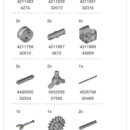
4211483
4211639
4211651
4274
32073
32316
2x
2x
4x
4211758
4211807
4211880
42610
3673
44809
2x
2x
1x
4495930
4502595
4535768
32524
57585
60485
1x
1x
2x