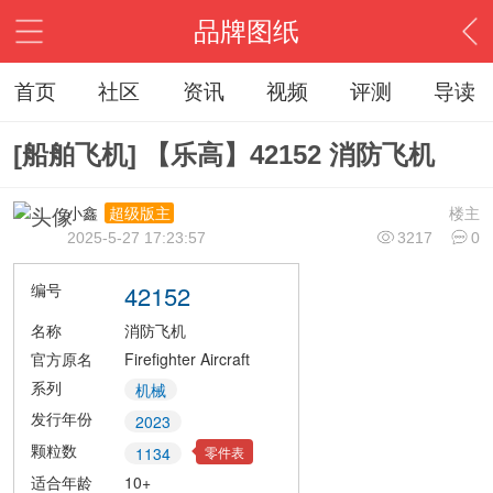
品牌图纸
首页
社区
资讯
视频
评测
导读
[船舶飞机] 【乐高】42152 消防飞机
小鑫
楼主
超级版主
2025-5-27 17:23:57
3217
0
编号
42152
名称
消防飞机
官方原名
Firefighter Aircraft
系列
机械
发行年份
2023
颗粒数
零件表
1134
适合年龄
10+