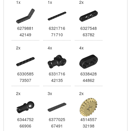
1x
1x
2x
6279881
6321716
6327548
42149
71710
63782
2x
4x
4x
6330585
6331716
6338428
73507
42135
44862
2x
3x
2x
6344752
6377025
4514557
66906
67491
32198