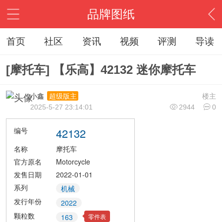
品牌图纸
首页
社区
资讯
视频
评测
导读
[摩托车] 【乐高】42132 迷你摩托车
小鑫
楼主
超级版主
2025-5-27 23:14:01
2944
0
编号
42132
名称
摩托车
官方原名
Motorcycle
发售日期
2022-01-01
系列
机械
发行年份
2022
颗粒数
零件表
163