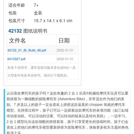
适合年龄
7+
包装
盒装
包装尺寸
15.7 x 14.1 x 6.1 cm
42132
图纸说明书
文件名
日期
42132_01_BI_Build_Alt.pdf
2022-01-01
6413327.pdf
2022-01-01
有多个说明书，通常是因为版本变化或N合一及
大型套件有多本说明书。请自行下载甄别。
认识喜欢摩托车的孩子吗？这款有趣的 2 合 1 乐高®机械组摩托车玩具可以重
新拼搭为一辆很酷的探险摩托车 (Adventure Bike)，非常适合作为他们的奖
励。7 岁及以上的孩子一定会喜欢上拼搭这款逼真的 chopper 风格的摩托车
模型。在拼搭过程中，孩子们可以一边探索这款摩托车的各项功能（如三缸链
传动发动机、可以活动的活塞、可以转动的链条以及转向系统），一边学习。
2 合 1 模型玩乐这款很酷的拼搭套装，孩子们享受更长的游戏时间。孩子们会
喜欢上把他们的摩托车模型重新拼搭为冒险摩托车，体验更多机车主题的角色
扮演之乐。