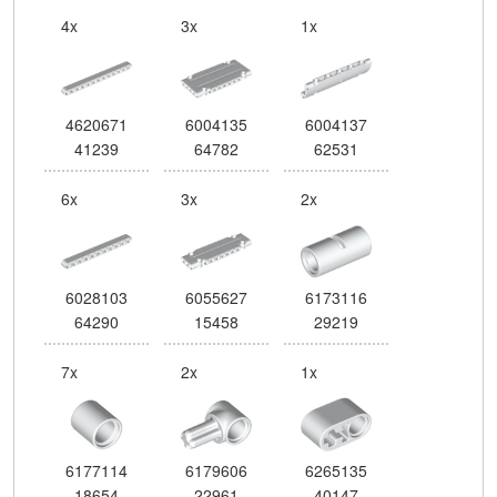
4x
3x
1x
4620671
6004135
6004137
41239
64782
62531
6x
3x
2x
6028103
6055627
6173116
64290
15458
29219
7x
2x
1x
6177114
6179606
6265135
18654
22961
40147