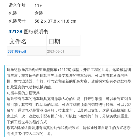
适合年龄
11+
包装
盒装
包装尺寸
58.2 x 37.8 x 11.8 cm
42128
图纸说明书
文件名
日期
6381989.pdf
2021-08-01
玩乐这款乐高®机械组重型拖车 (
42128
) 模型，开启工程的世界。这款模型细
节丰富，非常适合向这款世界上最受欢迎的拖车致敬。可以查看其逼真的格
栅、空气滤清器、车灯、排气管和清新的配色方案。然后探索所有令这款模型
如此逼真的气动和机械功能。
功能丰富的拼搭玩具
这款带有吊车的拖车玩具充满激动人心的功能。打开引擎盖，可以看到直列 6
缸引擎，其带有可以活动的活塞。可通过旋转顶部的销钉进行转向。可以启动
吊车，通过气动装置驱动吊杆，拉出绞车，以及伸出支架。这是乐高机械组历
史上第一次：这款机车配有提升轴，可以拉下额外的车轮，分散负载的重量。
了解工程世界的很好方式
乐高®机械组套装拥有逼真的动作和机械装置，能够通过亲自动手的方式将乐
高拼搭者们带入工程的世界。