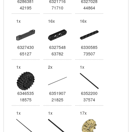
6286381
6321716
6327028
42195
71710
44864
1x
16x
16x
6327430
6327548
6330585
65127
63782
73507
1x
2x
1x
6346535
6351907
6352200
18575
21825
37574
1x
1x
17x