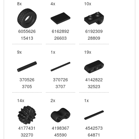
8x
4x
10x
6055626
6162892
6192309
15413
26603
28809
9x
1x
19x
370526
370726
4142822
3705
3707
32523
14x
2x
1x
4177431
4198367
4542573
32270
45590
64871