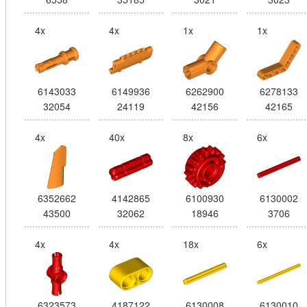
4x
4x
1x
1x
6143033
6149936
6262900
6278133
32054
24119
42156
42165
4x
40x
8x
6x
6352662
4142865
6100930
6130002
43500
32062
18946
3706
4x
4x
18x
6x
6323573
4187122
6130008
6130010