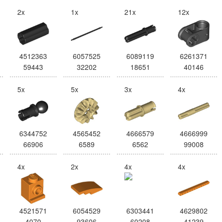
2x
1x
21x
12x
4512363
6057525
6089119
6261371
59443
32202
18651
40146
5x
5x
3x
4x
6344752
4565452
4666579
4666999
66906
6589
6562
99008
4x
2x
4x
4x
4521571
6054529
6303441
4629802
4070
93606
60208
41239