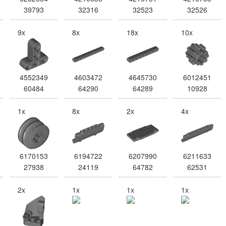
39793
32316
32523
32526
9x
8x
18x
10x
4552349
4603472
4645730
6012451
60484
64290
64289
10928
1x
8x
2x
4x
6170153
6194722
6207990
6211633
27938
24119
64782
62531
2x
1x
1x
1x