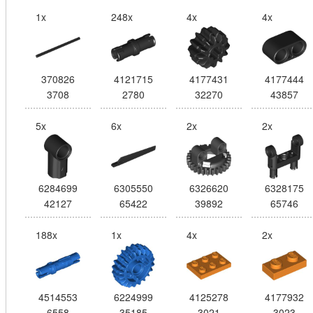
1x
248x
4x
4x
370826
4121715
4177431
4177444
3708
2780
32270
43857
5x
6x
2x
2x
6284699
6305550
6326620
6328175
42127
65422
39892
65746
188x
1x
4x
2x
4514553
6224999
4125278
4177932
6558
35185
3021
3023