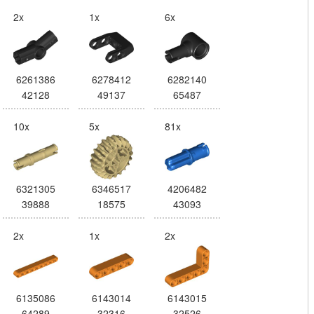
2x
1x
6x
6261386
6278412
6282140
42128
49137
65487
10x
5x
81x
6321305
6346517
4206482
39888
18575
43093
2x
1x
2x
6135086
6143014
6143015
64289
32316
32526