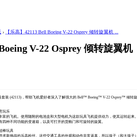
纸
›
【乐高】42113 Bell Boeing V-22 Osprey 倾转旋翼机 ...
Boeing V-22 Osprey 倾转旋翼机
套装 (
42113
)，帮助飞机爱好者深入了解强大的 Bell™ Boeing™ V-22 Osp
意玩乐
丰富的飞机。使用随附的电池盒和大型电机为这款玩具飞机提供动力，使其运转起来
有四种不同功能的变速箱，以及可打开的货舱门和可旋转的旋翼。
超棒玩具
寻求新挑战的乐高粉丝。这些交通工具的外观和动作非常逼真，所以孩子（和大孩子