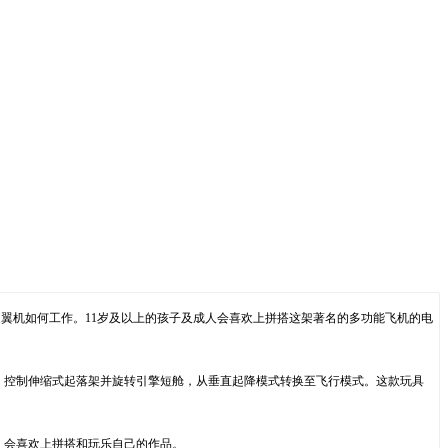
rey™ 倾转旋翼机如何工作。11岁及以上的孩子及成人会喜欢上拼搭这架著名的多功能飞机的电
。控制伸缩式起落架并旋转引擎短舱，从垂直起降模式转换至飞行模式。这款玩具
）会喜欢上拼搭和玩乐自己的作品。