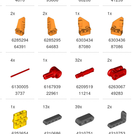
2x
2x
1x
1x
6285294
6285295
6303434
6303436
64391
64683
87080
87086
4x
1x
32x
2x
6130005
6167939
6209519
6263067
3737
22961
11214
49283
1x
13x
39x
2x
6252654
4210686
4210751
4210753