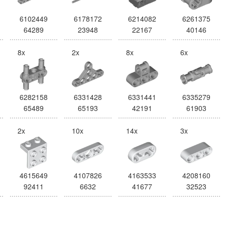
6102449
6178172
6214082
6261375
64289
23948
22167
40146
8x
2x
8x
6x
6282158
6331428
6331441
6335279
65489
65193
42191
61903
2x
10x
14x
3x
4615649
4107826
4163533
4208160
92411
6632
41677
32523