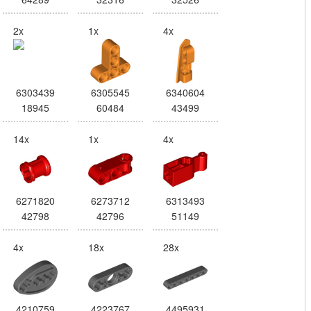
2x
1x
4x
6303439
6305545
6340604
18945
60484
43499
14x
1x
4x
6271820
6273712
6313493
42798
42796
51149
4x
18x
28x
4210759
4223767
4495931