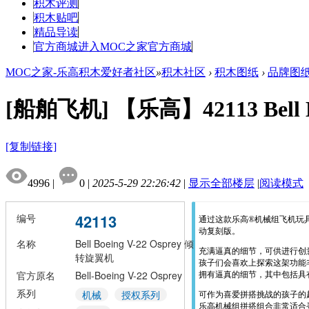
积木评测
积木贴吧
精品导读
官方商城
进入MOC之家官方商城
MOC之家-乐高积木爱好者社区
»
积木社区
›
积木图纸
›
品牌图
[船舶飞机]
【乐高】42113 Bell 
[复制链接]
4996
|
0
|
2025-5-29 22:26:42
|
显示全部楼层
|
阅读模式
42113
编号
通过这款乐高®机械组飞机玩具
动复刻版。
名称
Bell Boeing V-22 Osprey 倾
充满逼真的细节，可供进行创
转旋翼机
孩子们会喜欢上探索这架功能
官方原名
Bell-Boeing V-22 Osprey
拥有逼真的细节，其中包括具
系列
机械
授权系列
可作为喜爱拼搭挑战的孩子的
乐高机械组拼搭组合非常适合