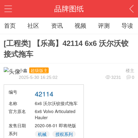
品牌图纸
首页
社区
资讯
视频
评测
导读
[工程类] 【乐高】42114 6x6 沃尔沃铰
接式拖车
小鑫
楼主
超级版主
2025-5-30 16:25:02
3231
0
编号
42114
名称
6x6 沃尔沃铰接式拖车
官方原名
6x6 Volvo Articulated
Hauler
发售日期
2020-08-01
即将绝版
系列
机械
授权系列