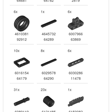
64681
64782
2819
6x
1x
6x
4610381
4645732
6007966
92912
64289
63869
10x
8x
6x
6016154
6029578
6030286
64179
64290
11478
31x
23x
1x
6089119
6121485
6150082