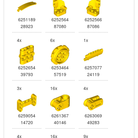
6251189
6252564
6252566
28923
87080
87086
4x
6x
1x
6252654
6253464
6257077
39793
57519
24119
3x
16x
4x
6259054
6261367
6263069
14720
40146
49283
4x
16x
9x