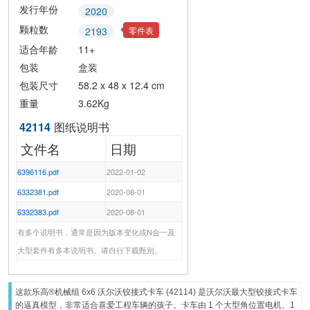
发行年份
2020
颗粒数
零件表
2193
适合年龄
11+
包装
盒装
包装尺寸
58.2 x 48 x 12.4 cm
重量
3.62Kg
42114
图纸说明书
文件名
日期
6396116.pdf
2022-01-02
6332381.pdf
2020-08-01
6332383.pdf
2020-08-01
有多个说明书，通常是因为版本变化或N合一及
大型套件有多本说明书。请自行下载甄别。
这款乐高®机械组 6x6 沃尔沃铰接式卡车 (
42114
) 是沃尔沃最大型铰接式卡车
的逼真模型，非常适合喜爱工程车辆的孩子。卡车由 1 个大型角位置电机、1