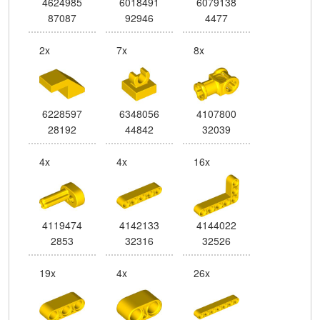
4624985
6018491
6079138
87087
92946
4477
2x
7x
8x
6228597
6348056
4107800
28192
44842
32039
4x
4x
16x
4119474
4142133
4144022
2853
32316
32526
19x
4x
26x