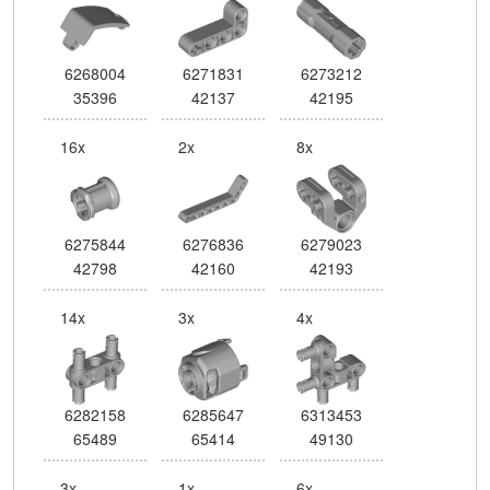
6268004
6271831
6273212
35396
42137
42195
16x
2x
8x
6275844
6276836
6279023
42798
42160
42193
14x
3x
4x
6282158
6285647
6313453
65489
65414
49130
3x
1x
6x