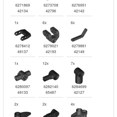
6271869
6273708
6276951
42134
42796
42142
1x
6x
6x
6278412
6279021
6279881
49137
42193
42149
1x
12x
7x
6280097
6282140
6284699
49133
65487
42127
2x
2x
4x