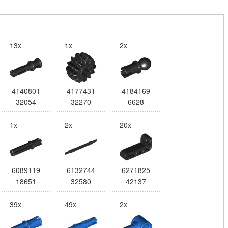
13x
1x
2x
4140801
4177431
4184169
32054
32270
6628
1x
2x
20x
6089119
6132744
6271825
18651
32580
42137
39x
49x
2x