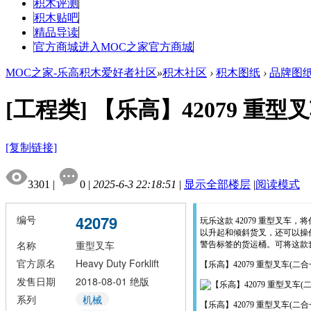
积木评测
积木贴吧
精品导读
官方商城
进入MOC之家官方商城
MOC之家-乐高积木爱好者社区
»
积木社区
›
积木图纸
›
品牌图
[工程类]
【乐高】42079 重型
[复制链接]
3301
|
0
|
2025-6-3 22:18:51
|
显示全部楼层
|
阅读模式
42079
编号
玩乐这款
42079
重型叉车，将
以升起和倾斜货叉，还可以操
名称
重型叉车
警告标签的货运桶。可将这款
官方原名
Heavy Duty Forklift
【乐高】42079 重型叉车(二合
发售日期
2018-08-01
绝版
系列
机械
【乐高】42079 重型叉车(二合