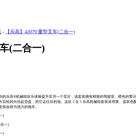
纸
›
【乐高】42079 重型叉车(二合一)
叉车(二合一)
你的乐高®机械组欢乐体验提升至另一个层次，该套装拥有精致的驾驶室、橙色的警
作后轮转向抬起货盘，把它运往目的地。这款 2 合 1 乐高机械组套装采用黄、蓝双
套装改拼为强力的拖车。
一)
一)