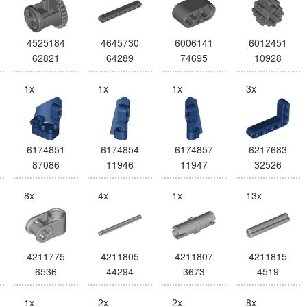
4525184
4645730
6006141
6012451
62821
64289
74695
10928
1x
1x
1x
3x
6174851
6174854
6174857
6217683
87086
11946
11947
32526
8x
4x
1x
13x
4211775
4211805
4211807
4211815
6536
44294
3673
4519
1x
2x
2x
8x