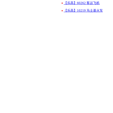
•
【乐高】60262 客运飞机
•
【乐高】10219 马士基火车