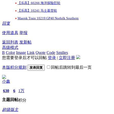
•
【乐高】60266 海洋探险巨轮
•
【乐高】10241 马士基货轮
•
Maersk Train 10219 GP40 Norfolk Southern
回复
使用道具
举报
返回列表
发新帖
高级模式
B
Color
Image
Link
Quote
Code
Smilies
您需要登录后才可以回帖
登录
|
立即注册
本版积分规则
回帖后跳转到最后一页
发表回复
小鑫
630
6
1万
主题
回帖
积分
超级版主