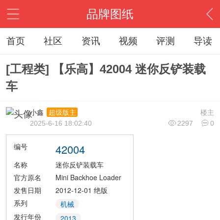
品牌图纸
首页
社区
资讯
视频
评测
导读
[工程类] 【乐高】42004 迷你反铲装载
车
小鑫
楼主
超级版主
2025-6-16 18:02:40
2297
0
编号
42004
名称
迷你反铲装载车
官方原名
Mini Backhoe Loader
发售日期
2012-12-01
绝版
系列
机械
发行年份
2013