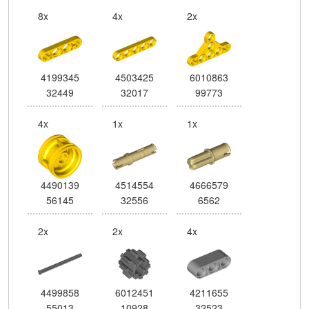
8x
4x
2x
4199345
4503425
6010863
32449
32017
99773
4x
1x
1x
4490139
4514554
4666579
56145
32556
6562
2x
2x
4x
4499858
6012451
4211655
55013
10928
32523