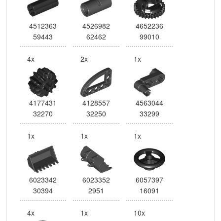
4512363
4526982
4652236
59443
62462
99010
4x
2x
1x
4177431
4128557
4563044
32270
32250
33299
1x
1x
1x
6023342
6023352
6057397
30394
2951
16091
4x
1x
10x