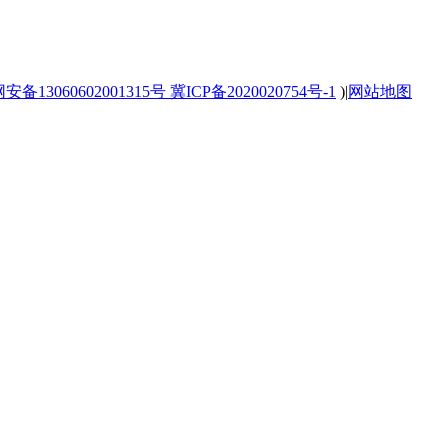
备13060602001315号
冀ICP备2020020754号-1
)
|
网站地图