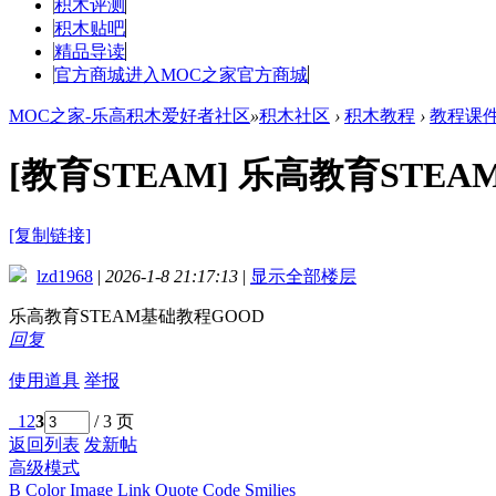
积木评测
积木贴吧
精品导读
官方商城
进入MOC之家官方商城
MOC之家-乐高积木爱好者社区
»
积木社区
›
积木教程
›
教程课
[教育STEAM]
乐高教育STE
[复制链接]
lzd1968
|
2026-1-8 21:17:13
|
显示全部楼层
乐高教育STEAM基础教程GOOD
回复
使用道具
举报
1
2
3
/ 3 页
返回列表
发新帖
高级模式
B
Color
Image
Link
Quote
Code
Smilies