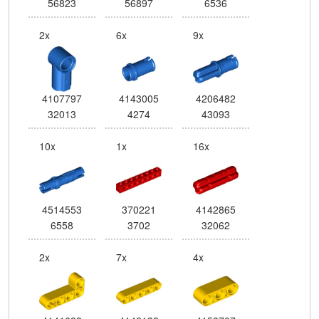
56823
56897
6536
2x
6x
9x
4107797
4143005
4206482
32013
4274
43093
10x
1x
16x
4514553
370221
4142865
6558
3702
32062
2x
7x
4x