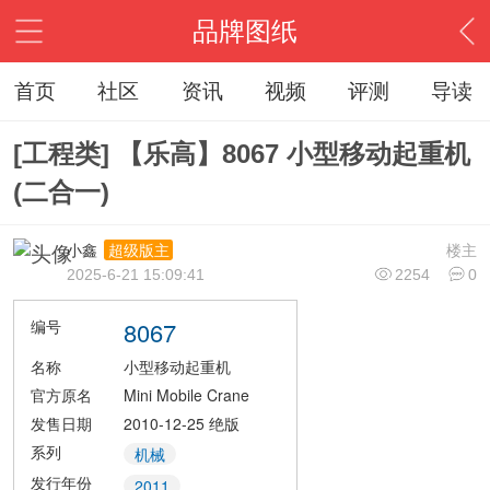
品牌图纸
首页
社区
资讯
视频
评测
导读
[工程类] 【乐高】8067 小型移动起重机
(二合一)
小鑫
楼主
超级版主
2025-6-21 15:09:41
2254
0
编号
8067
名称
小型移动起重机
官方原名
Mini Mobile Crane
发售日期
2010-12-25
绝版
系列
机械
发行年份
2011