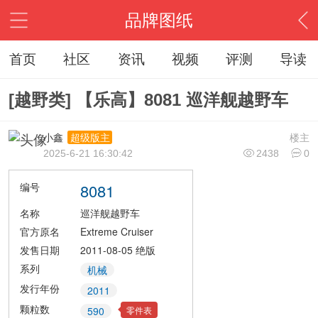
品牌图纸
首页
社区
资讯
视频
评测
导读
[越野类] 【乐高】8081 巡洋舰越野车
小鑫
楼主
超级版主
2025-6-21 16:30:42
2438
0
编号
8081
名称
巡洋舰越野车
官方原名
Extreme Cruiser
发售日期
2011-08-05
绝版
系列
机械
发行年份
2011
颗粒数
零件表
590