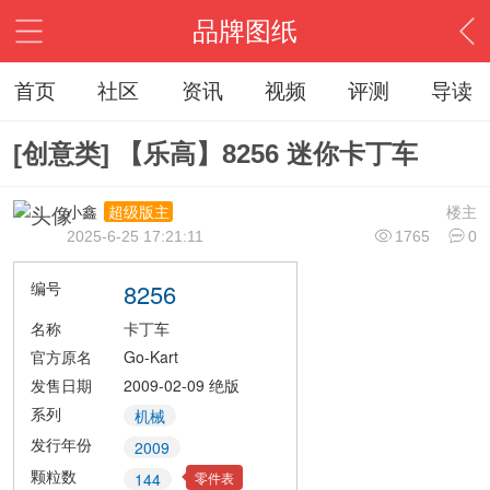
品牌图纸
首页
社区
资讯
视频
评测
导读
[创意类] 【乐高】8256 迷你卡丁车
小鑫
楼主
超级版主
2025-6-25 17:21:11
1765
0
编号
8256
名称
卡丁车
官方原名
Go-Kart
发售日期
2009-02-09
绝版
系列
机械
发行年份
2009
颗粒数
零件表
144