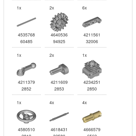
1x
2x
6x
4535768
4640536
4211561
60485
94925
32006
1x
2x
1x
4211379
4211609
4234251
2852
2853
2850
1x
4x
4x
4580510
4618431
4666579
2819
32580
6562