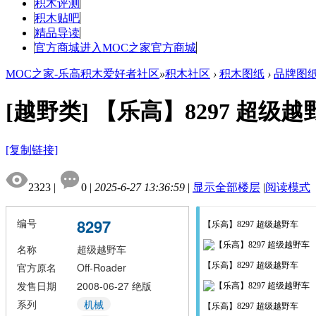
积木评测
积木贴吧
精品导读
官方商城
进入MOC之家官方商城
MOC之家-乐高积木爱好者社区
»
积木社区
›
积木图纸
›
品牌图
[越野类]
【乐高】8297 超级越
[复制链接]
2323
|
0
|
2025-6-27 13:36:59
|
显示全部楼层
|
阅读模式
8297
编号
【乐高】8297 超级越野车
名称
超级越野车
官方原名
Off-Roader
【乐高】8297 超级越野车
发售日期
2008-06-27
绝版
系列
机械
【乐高】8297 超级越野车