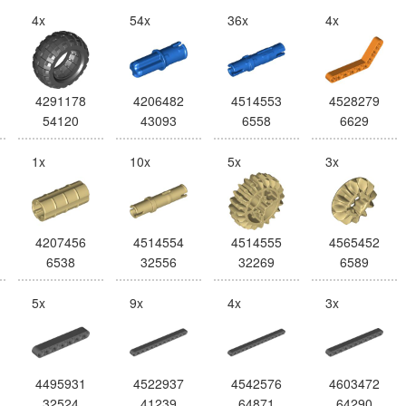
4x
54x
36x
4x
4291178
4206482
4514553
4528279
54120
43093
6558
6629
1x
10x
5x
3x
4207456
4514554
4514555
4565452
6538
32556
32269
6589
5x
9x
4x
3x
4495931
4522937
4542576
4603472
32524
41239
64871
64290