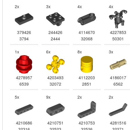
2x
3x
4x
4x
379426
244426
4114670
4227853
3794
2444
32068
50301
1x
6x
8x
3x
4278957
4203493
4112203
4186017
6539
32072
2851
6562
5x
9x
2x
2x
4210686
4210751
4210753
4281516
32316
32523
32526
32271