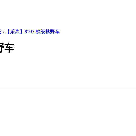
纸
›
【乐高】8297 超级越野车
野车