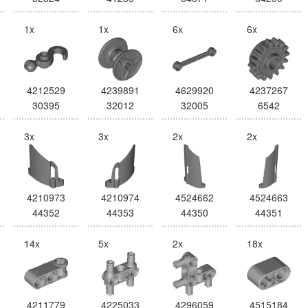
1x
1x
6x
6x
4212529
4239891
4629920
4237267
30395
32012
32005
6542
3x
3x
2x
2x
4210973
4210974
4524662
4524663
44352
44353
44350
44351
14x
5x
2x
18x
4211779
4225033
4296059
4515184