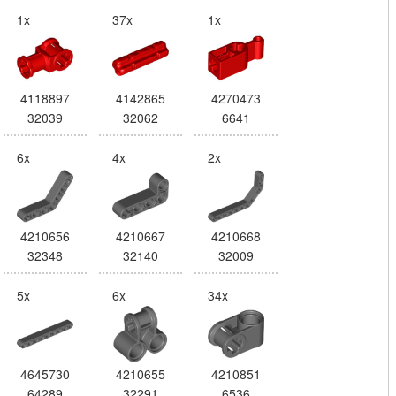
1x
37x
1x
4118897
4142865
4270473
32039
32062
6641
6x
4x
2x
4210656
4210667
4210668
32348
32140
32009
5x
6x
34x
4645730
4210655
4210851
64289
32291
6536