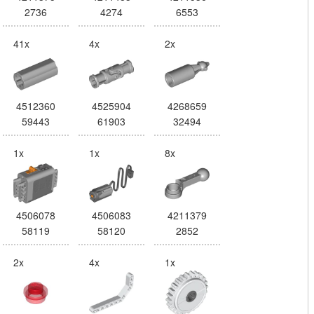
2736
4274
6553
41x
4x
2x
4512360
4525904
4268659
59443
61903
32494
1x
1x
8x
4506078
4506083
4211379
58119
58120
2852
2x
4x
1x