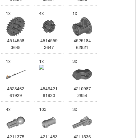
1x
4x
1x
4514558
4514559
4525184
3648
3647
62821
1x
1x
3x
4523462
4546421
4210987
61929
61930
2854
4x
10x
3x
4211375
4211483
4211536