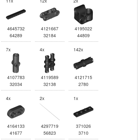
11x
12x
2x
4645732
4121667
4195022
64289
32184
44809
7x
4x
142x
4107783
4119589
4121715
32034
32138
2780
4x
2x
1x
4164133
4297719
371026
41677
56823
3710