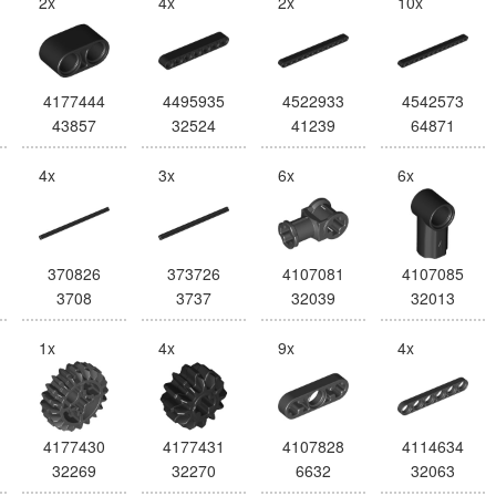
2x
4x
2x
10x
4177444
4495935
4522933
4542573
43857
32524
41239
64871
4x
3x
6x
6x
370826
373726
4107081
4107085
3708
3737
32039
32013
1x
4x
9x
4x
4177430
4177431
4107828
4114634
32269
32270
6632
32063