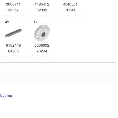
3005741
4495412
4540381
30057
32009
76244
4x
1x
6102449
6036892
64289
76244
Southern