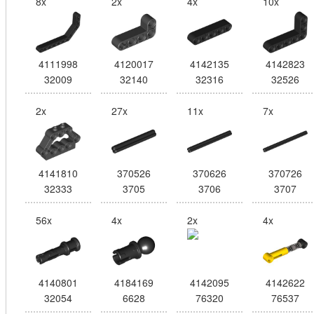
8x
2x
4x
10x
4111998
4120017
4142135
4142823
32009
32140
32316
32526
2x
27x
11x
7x
4141810
370526
370626
370726
32333
3705
3706
3707
56x
4x
2x
4x
4140801
4184169
4142095
4142622
32054
6628
76320
76537