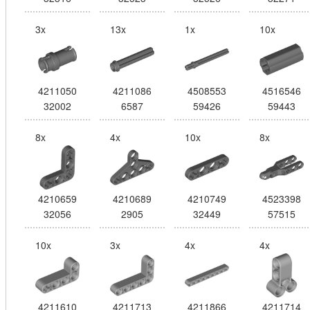
3x
13x
1x
10x
4211050
4211086
4508553
4516546
32002
6587
59426
59443
8x
4x
10x
8x
4210659
4210689
4210749
4523398
32056
2905
32449
57515
10x
3x
4x
4x
4211610
4211713
4211866
4211714