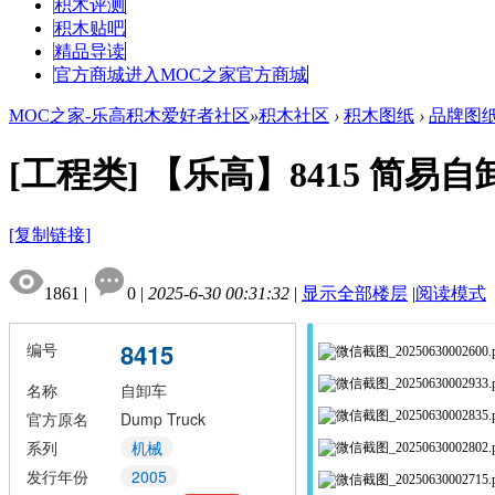
积木评测
积木贴吧
精品导读
官方商城
进入MOC之家官方商城
MOC之家-乐高积木爱好者社区
»
积木社区
›
积木图纸
›
品牌图
[工程类]
【乐高】8415 简易自
[复制链接]
1861
|
0
|
2025-6-30 00:31:32
|
显示全部楼层
|
阅读模式
8415
编号
名称
自卸车
官方原名
Dump Truck
系列
机械
发行年份
2005