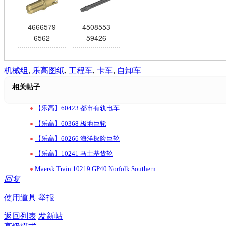
4666579
4508553
6562
59426
机械组
,
乐高图纸
,
工程车
,
卡车
,
自卸车
相关帖子
•
【乐高】60423 都市有轨电车
•
【乐高】60368 极地巨轮
•
【乐高】60266 海洋探险巨轮
•
【乐高】10241 马士基货轮
•
Maersk Train 10219 GP40 Norfolk Southern
回复
使用道具
举报
返回列表
发新帖