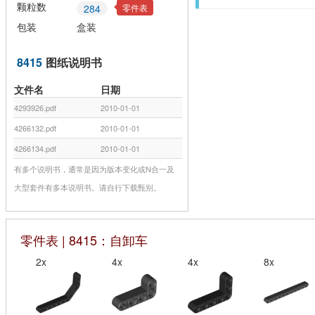
颗粒数
零件表
284
包装
盒装
8415
图纸说明书
文件名
日期
4293926.pdf
2010-01-01
4266132.pdf
2010-01-01
4266134.pdf
2010-01-01
有多个说明书，通常是因为版本变化或N合一及
大型套件有多本说明书。请自行下载甄别。
零件表 | 8415：自卸车
2x
4x
4x
8x