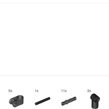
5x
1x
11x
2x