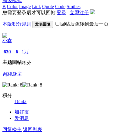
高级模式
B
Color
Image
Link
Quote
Code
Smilies
您需要登录后才可以回帖
登录
|
立即注册
本版积分规则
回帖后跳转到最后一页
发表回复
小鑫
630
6
1万
主题
回帖
积分
超级版主
积分
16542
加好友
发消息
回复楼主
返回列表