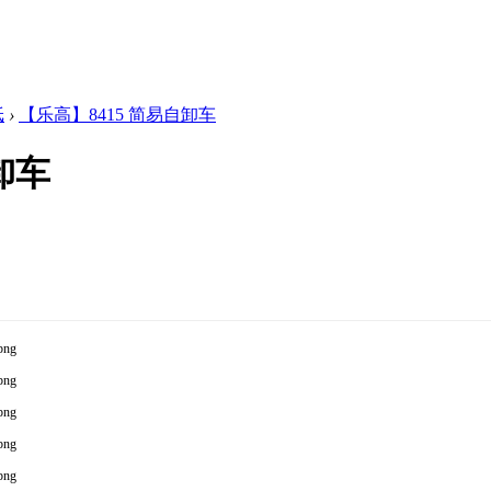
纸
›
【乐高】8415 简易自卸车
卸车