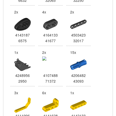
6632
32065
32250
2x
4x
2x
4143187
4164133
4503423
6575
41677
32017
1x
2x
15x
4248956
4107488
4206482
2950
71372
43093
3x
6x
1x
4111996
4141628
4142133