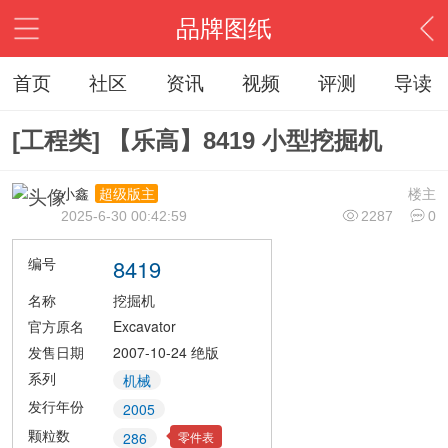
品牌图纸
首页
社区
资讯
视频
评测
导读
[工程类] 【乐高】8419 小型挖掘机
小鑫
楼主
超级版主
2025-6-30 00:42:59
2287
0
编号
8419
名称
挖掘机
官方原名
Excavator
发售日期
2007-10-24
绝版
系列
机械
发行年份
2005
颗粒数
零件表
286