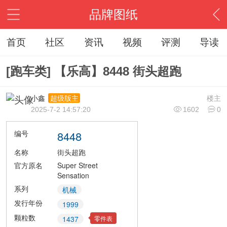
品牌图纸
首页
社区
资讯
视频
评测
导读
[跑车类] 【乐高】8448 街头超跑
小鑫
楼主
超级版主
2025-7-2 14:57:20
1602
0
编号
8448
名称
街头超跑
官方原名
Super Street
Sensation
系列
机械
发行年份
1999
颗粒数
零件表
1437