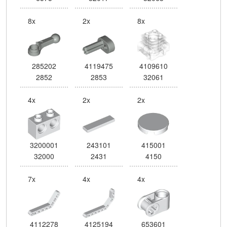
8x
2x
8x
285202
4119475
4109610
2852
2853
32061
4x
2x
2x
3200001
243101
415001
32000
2431
4150
7x
4x
4x
4112278
4125194
653601