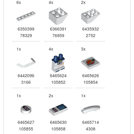
6x
4x
2x
6350399
6366391
6435932
78329
76959
2752
1x
4x
3x
6442096
6465624
6465626
3166
105852
105854
1x
2x
1x
6465627
6465630
6465714
105855
105858
4308