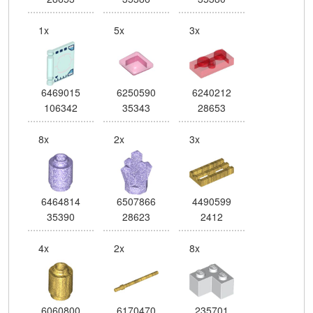
1x
5x
3x
6469015
6250590
6240212
106342
35343
28653
8x
2x
3x
6464814
6507866
4490599
35390
28623
2412
4x
2x
8x
6060800
6170470
235701