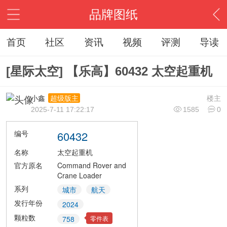
品牌图纸
首页
社区
资讯
视频
评测
导读
[星际太空] 【乐高】60432 太空起重机
小鑫
楼主
超级版主
2025-7-11 17:22:17
1585
0
编号
60432
名称
太空起重机
官方原名
Command Rover and
Crane Loader
系列
城市
航天
发行年份
2024
颗粒数
零件表
758