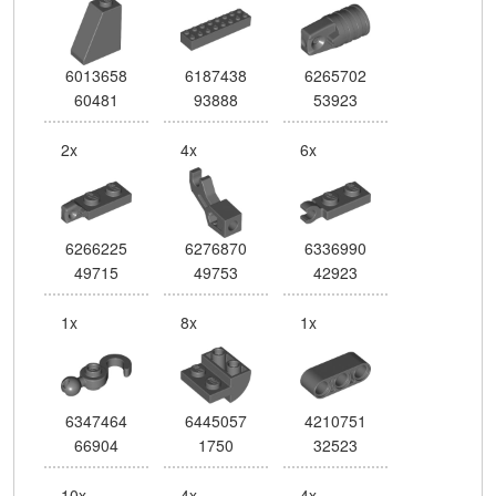
6013658
6187438
6265702
60481
93888
53923
2x
4x
6x
6266225
6276870
6336990
49715
49753
42923
1x
8x
1x
6347464
6445057
4210751
66904
1750
32523
10x
4x
4x