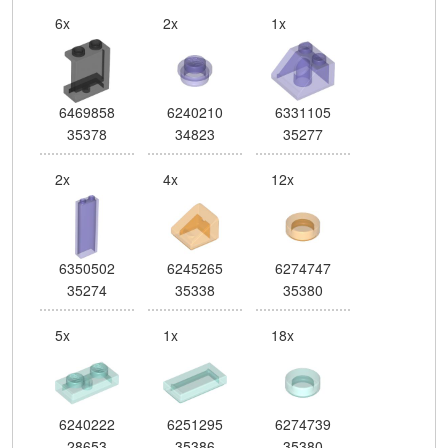
6x
2x
1x
6469858
6240210
6331105
35378
34823
35277
2x
4x
12x
6350502
6245265
6274747
35274
35338
35380
5x
1x
18x
6240222
6251295
6274739
28653
35386
35380