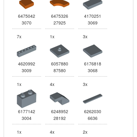
6475042
6475326
4170251
3070
27925
3069
7x
1x
3x
4620992
6057880
6176818
3009
87580
3068
1x
4x
3x
6177142
6248952
6262030
3004
28192
6636
1x
4x
2x