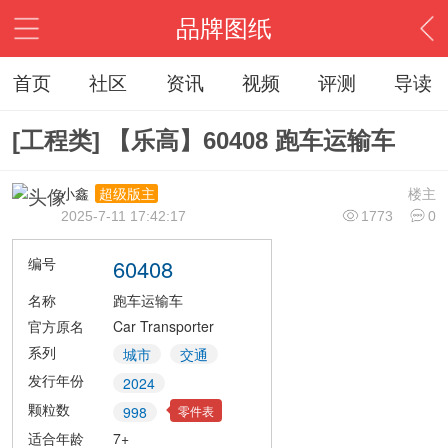
品牌图纸
首页
社区
资讯
视频
评测
导读
[工程类] 【乐高】60408 跑车运输车
小鑫
楼主
超级版主
2025-7-11 17:42:17
1773
0
编号
60408
名称
跑车运输车
官方原名
Car Transporter
系列
城市
交通
发行年份
2024
颗粒数
零件表
998
适合年龄
7+