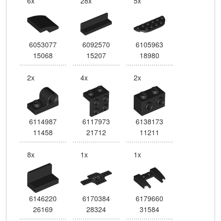
6x
28x
5x
6053077
6092570
6105963
15068
15207
18980
2x
4x
2x
6114987
6117973
6138173
11458
21712
11211
8x
1x
1x
6146220
6170384
6179660
26169
28324
31584