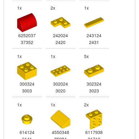
1x
2x
1x
6252037
242024
243124
37352
2420
2431
1x
1x
5x
300324
302024
302324
3003
3020
3023
1x
1x
2x
614124
4550348
6117938
6141
85984
21712