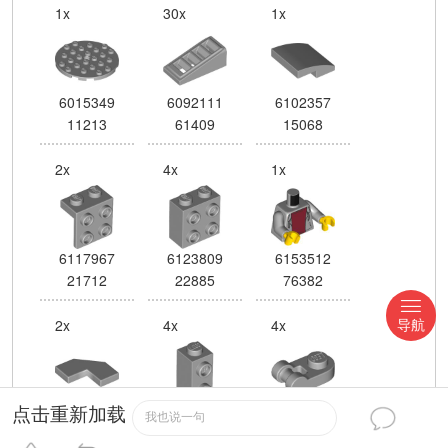
1x
30x
1x
6015349
6092111
6102357
11213
61409
15068
2x
4x
1x
6117967
6123809
6153512
21712
22885
76382
2x
4x
4x
导航
6177078
6225242
6225246
点击重新加载
我也说一句
27263
32952
26047