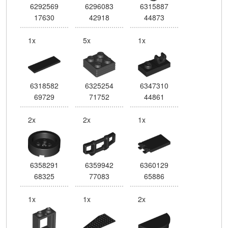
6292569
6296083
6315887
17630
42918
44873
1x
5x
1x
6318582
6325254
6347310
69729
71752
44861
2x
2x
1x
6358291
6359942
6360129
68325
77083
65886
1x
1x
2x