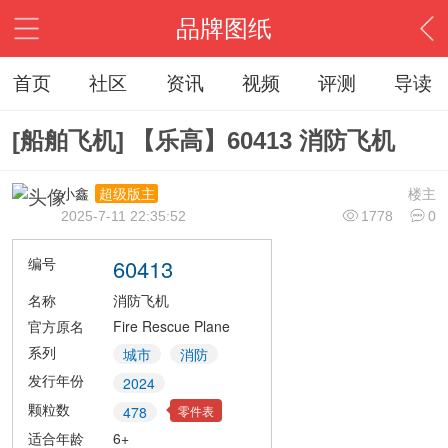
品牌图纸
首页
社区
资讯
视频
评测
导读
[船舶飞机] 【乐高】60413 消防飞机
小鑫
楼主
超级版主
2025-7-11 22:35:52
1778
0
编号
60413
名称
消防飞机
官方原名
Fire Rescue Plane
系列
城市
消防
发行年份
2024
颗粒数
零件表
478
适合年龄
6+