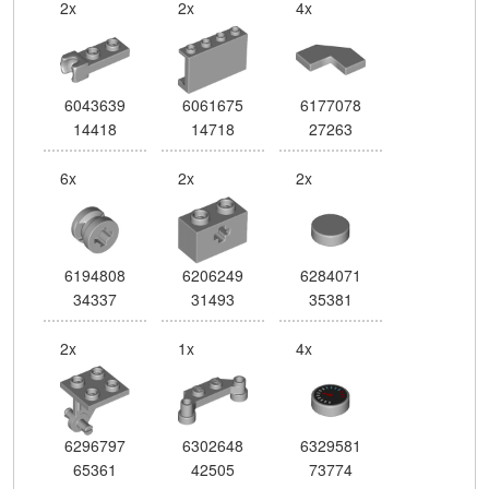
2x
2x
4x
6043639
6061675
6177078
14418
14718
27263
6x
2x
2x
6194808
6206249
6284071
34337
31493
35381
2x
1x
4x
6296797
6302648
6329581
65361
42505
73774