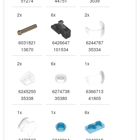
51274
44751
3039
2x
6x
2x
6031821
6426647
6244787
13670
101534
35334
2x
6x
1x
6245250
6274738
6366713
35338
35380
41805
1x
1x
6x
6472560
6240214
6240215