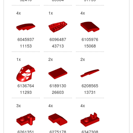
4x
1x
4x
6045937
6096487
6105976
11153
43713
15068
1x
2x
2x
6136764
6189130
6208565
11293
26603
13731
3x
4x
4x
6261351
6275178
6347308