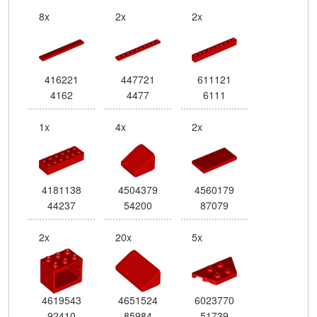
8x
2x
2x
416221
447721
611121
4162
4477
6111
1x
4x
2x
4181138
4504379
4560179
44237
54200
87079
2x
20x
5x
4619543
4651524
6023770
92410
85984
51739