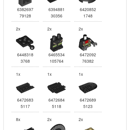
6382697
6394881
6420852
79128
30356
1748
2x
2x
2x
6448318
6465534
6472092
3768
105764
76382
1x
1x
1x
6472683
6472684
6472689
5117
5118
5123
8x
2x
2x