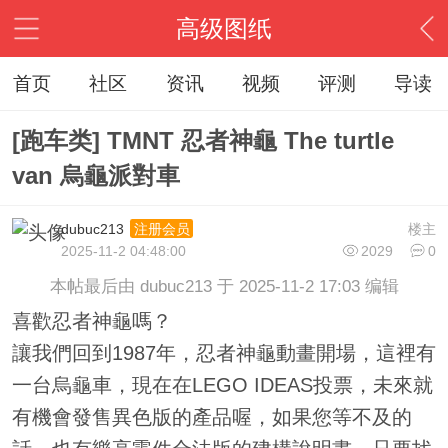
高级图纸
首页
社区
资讯
视频
评测
导读
[跑车类] TMNT 忍者神龜 The turtle
van 烏龜派對車
dubuc213
楼主
注册会员
2025-11-2 04:48:00
2029
0
本帖最后由 dubuc213 于 2025-11-2 17:03 编辑
喜歡忍者神龜嗎？
讓我們回到1987年，忍者神龜動畫開場，這裡有
一台烏龜車，現在在LEGO IDEAS投票，未來就
有機會發售異色版的產品喔，如果您等不及的