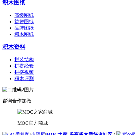
积木图纸
高级图纸
益智图纸
品牌图纸
积木图纸
积木资料
拼装结构
拼搭经验
拼搭视频
积木评测
咨询合作加微
MOC官方商城
|
手机版
|
小黑屋
|
MOC之家-乐高积木爱好者社区
(
冀公网安