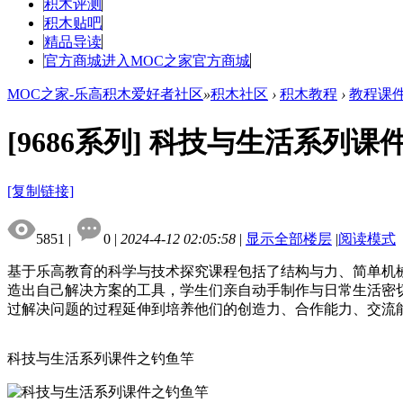
积木评测
积木贴吧
精品导读
官方商城
进入MOC之家官方商城
MOC之家-乐高积木爱好者社区
»
积木社区
›
积木教程
›
教程课
[9686系列]
科技与生活系列课
[复制链接]
5851
|
0
|
2024-4-12 02:05:58
|
显示全部楼层
|
阅读模式
基于乐高教育的科学与技术探究课程包括了结构与力、简单机
造出自己解决方案的工具，学生们亲自动手制作与日常生活密
过解决问题的过程延伸到培养他们的创造力、合作能力、交流
科技与生活系列课件之钓鱼竿