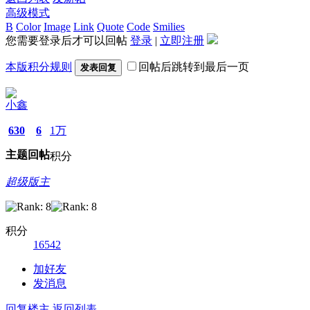
高级模式
B
Color
Image
Link
Quote
Code
Smilies
您需要登录后才可以回帖
登录
|
立即注册
本版积分规则
回帖后跳转到最后一页
发表回复
小鑫
630
6
1万
主题
回帖
积分
超级版主
积分
16542
加好友
发消息
回复楼主
返回列表