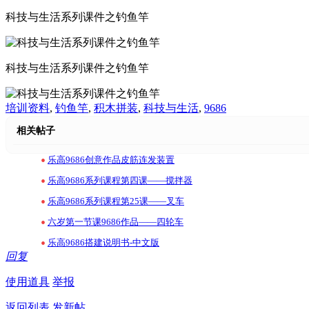
科技与生活系列课件之钓鱼竿
科技与生活系列课件之钓鱼竿
培训资料
,
钓鱼竿
,
积木拼装
,
科技与生活
,
9686
相关帖子
•
乐高9686创意作品皮筋连发装置
•
乐高9686系列课程第四课——搅拌器
•
乐高9686系列课程第25课——叉车
•
六岁第一节课9686作品——四轮车
•
乐高9686搭建说明书-中文版
回复
使用道具
举报
返回列表
发新帖