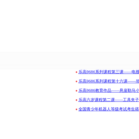
•
乐高9686系列课程第三课——电
•
乐高9686系列课程第十六课——
•
乐高9686教育作品——悬崖勒马
•
乐高六岁课程第二课——工具夹子
•
全国青少年机器人等级考试考生搭