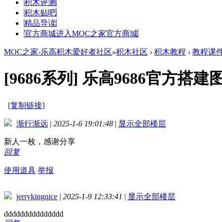
积木评测
积木贴吧
精品导读
官方商城
进入MOC之家官方商城
MOC之家-乐高积木爱好者社区
»
积木社区
›
积木教程
›
教程课
[9686系列]
乐高9686官方搭建
[复制链接]
渐行渐远
|
2025-1-6 19:01:48
|
显示全部楼层
新人一枚，感谢分享
回复
使用道具
举报
jerrykingnice
|
2025-1-9 12:33:41
|
显示全部楼层
ddddddddddddddd