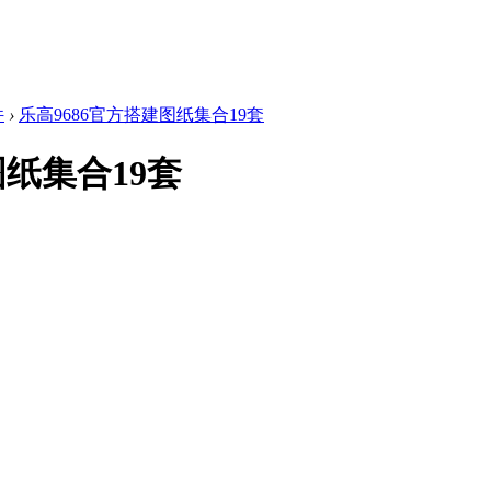
件
›
乐高9686官方搭建图纸集合19套
图纸集合19套