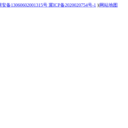
备13060602001315号
冀ICP备2020020754号-1
)
|
网站地图