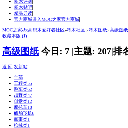
积木评测
积木贴吧
精品导读
官方商城
进入MOC之家官方商城
MOC之家-乐高积木爱好者社区
»
积木社区
›
积木图纸
›
高级图纸
收藏本版
(
1
)
高级图纸
今日:
7
|
主题:
207
|
排
返 回
发新帖
全部
工程类
55
跑车类
62
越野类
47
创意类
12
摩托车
10
船舶飞机
6
军事类
1
枪械类
1