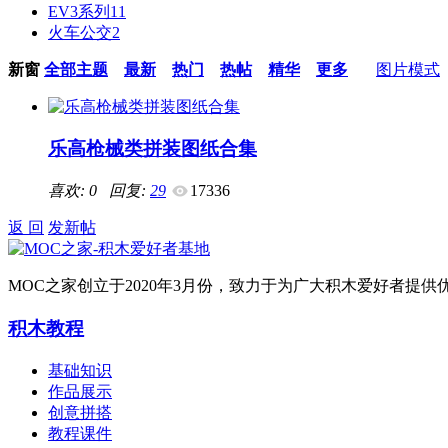
EV3系列
11
火车公交
2
新窗
全部主题
最新
热门
热帖
精华
更多
图片模式
乐高枪械类拼装图纸合集
喜欢: 0 回复:
29
17336
返 回
发新帖
MOC之家创立于2020年3月份，致力于为广大积木爱好者
积木教程
基础知识
作品展示
创意拼搭
教程课件