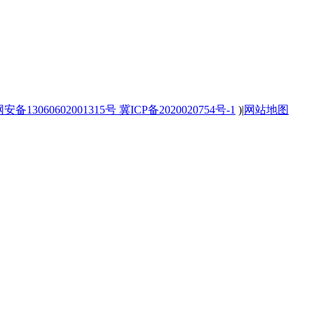
备13060602001315号
冀ICP备2020020754号-1
)
|
网站地图