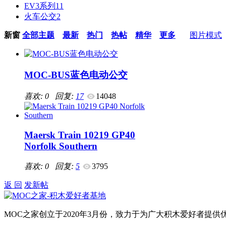
EV3系列
11
火车公交
2
新窗
全部主题
最新
热门
热帖
精华
更多
图片模式
MOC-BUS蓝色电动公交
喜欢: 0 回复:
17
14048
Maersk Train 10219 GP40
Norfolk Southern
喜欢: 0 回复:
5
3795
返 回
发新帖
MOC之家创立于2020年3月份，致力于为广大积木爱好者