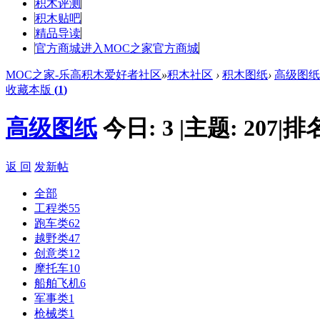
积木评测
积木贴吧
精品导读
官方商城
进入MOC之家官方商城
MOC之家-乐高积木爱好者社区
»
积木社区
›
积木图纸
›
高级图纸
收藏本版
(
1
)
高级图纸
今日:
3
|
主题:
207
|
排
返 回
发新帖
全部
工程类
55
跑车类
62
越野类
47
创意类
12
摩托车
10
船舶飞机
6
军事类
1
枪械类
1