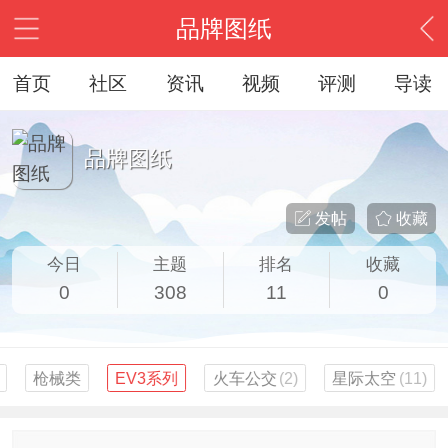
品牌图纸
首页
社区
资讯
视频
评测
导读
品牌图纸
发帖
收藏
今日
主题
排名
收藏
0
308
11
0
枪械类
EV3系列
火车公交
(2)
星际太空
(11)