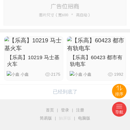
【乐高】10219 马士基
【乐高】60423 都市有
火车
轨电车
小鑫
2175
小鑫
1992
已经到底了
排序
首页
|
登录
|
注册
导航
简易版
|
触屏版
|
电脑版