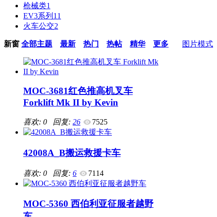
枪械类
1
EV3系列
11
火车公交
2
新窗
全部主题
最新
热门
热帖
精华
更多
图片模式
MOC-3681红色推高机叉车
Forklift Mk II by Kevin
喜欢: 0 回复:
26
7525
42008A_B搬运救援卡车
喜欢: 0 回复:
6
7114
MOC-5360 西伯利亚征服者越野
车