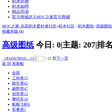
积木评测
积木贴吧
精品导读
官方商城
进入MOC之家官方商城
MOC之家-乐高积木爱好者社区
»
积木社区
›
积木图纸
›
高级图纸
收藏本版
(
1
)
高级图纸
今日:
0
|
主题:
207
|
排名
1
2
3
4
5
6
7
8
9
10
... 11
/ 11 页
下一页
返 回
发新帖
全部
工程类
55
跑车类
62
越野类
47
创意类
12
摩托车
10
船舶飞机
6
军事类
1