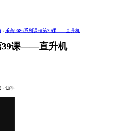
频
›
乐高9686系列课程第39课——直升机
第39课——直升机
- 知乎