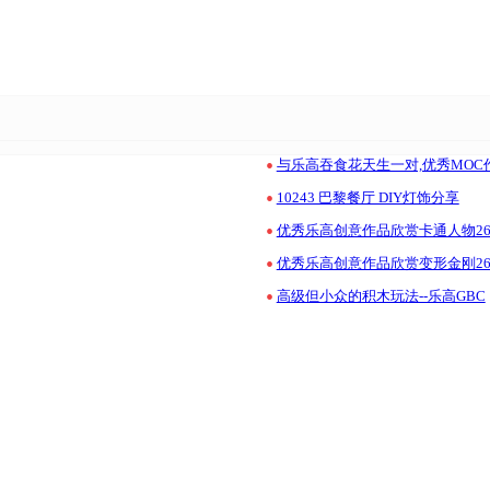
•
与乐高吞食花天生一对,优秀MO
•
10243 巴黎餐厅 DIY灯饰分享
•
优秀乐高创意作品欣赏卡通人物260
•
优秀乐高创意作品欣赏变形金刚260
•
高级但小众的积木玩法--乐高GBC