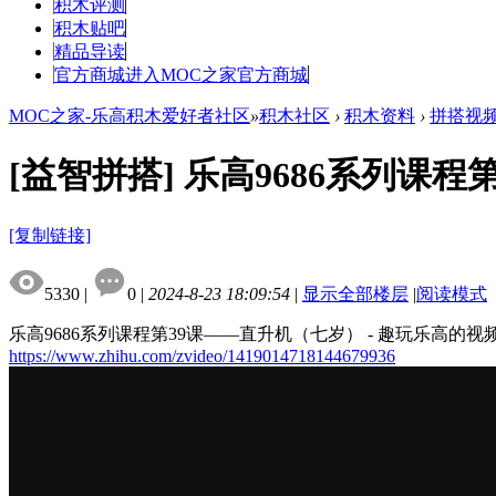
积木评测
积木贴吧
精品导读
官方商城
进入MOC之家官方商城
MOC之家-乐高积木爱好者社区
»
积木社区
›
积木资料
›
拼搭视
[益智拼搭]
乐高9686系列课程
[复制链接]
5330
|
0
|
2024-8-23 18:09:54
|
显示全部楼层
|
阅读模式
乐高9686系列课程第39课——直升机（七岁） - 趣玩乐高的视频 
https://www.zhihu.com/zvideo/1419014718144679936