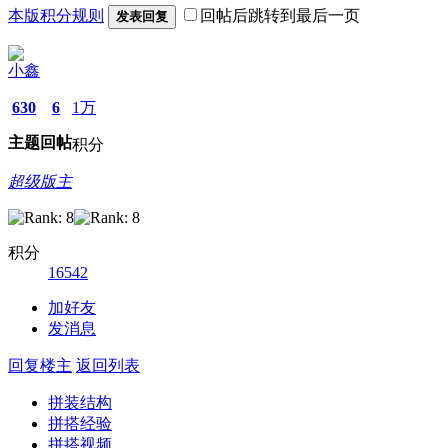
本版积分规则
回帖后跳转到最后一页
发表回复
小鑫
630
6
1万
主题
回帖
积分
超级版主
积分
16542
加好友
发消息
回复楼主
返回列表
拼装结构
拼搭经验
拼搭视频