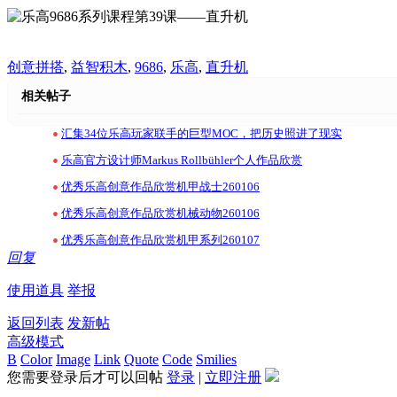
创意拼搭
,
益智积木
,
9686
,
乐高
,
直升机
相关帖子
•
汇集34位乐高玩家联手的巨型MOC，把历史照进了现实
•
乐高官方设计师Markus Rollbühler个人作品欣赏
•
优秀乐高创意作品欣赏机甲战士260106
•
优秀乐高创意作品欣赏机械动物260106
•
优秀乐高创意作品欣赏机甲系列260107
回复
使用道具
举报
返回列表
发新帖
高级模式
B
Color
Image
Link
Quote
Code
Smilies
您需要登录后才可以回帖
登录
|
立即注册