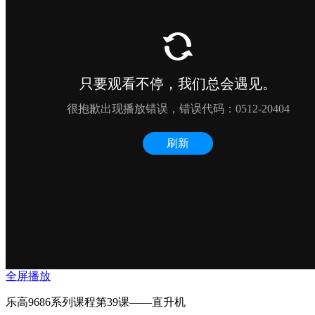
全屏播放
乐高9686系列课程第39课——直升机