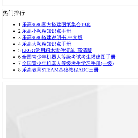
热门排行
1
乐高9686官方搭建图纸集合19套
2
乐高小颗粒知识点手册
3
乐高9686搭建说明书-中文版
4
乐高大颗粒知识点手册
5
LEGO常用积木零件清单_高清版
6
全国青少年机器人等级考试考生搭建图手册
7
全国青少年机器人等级考生学习手册(一级)
8
乐高教育STEAM基础教程ABC三册