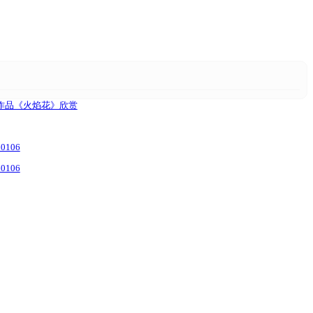
C作品《火焰花》欣赏
106
106