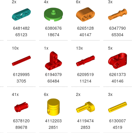
2x
4x
6x
3x
6481482
6380676
6265128
6347790
65123
18674
40147
65304
10x
1x
13x
5x
6129995
6194079
6209519
6261373
3705
60484
11214
40146
41x
6x
2x
3x
6378120
4112203
4119474
6130007
89678
2851
2853
4519