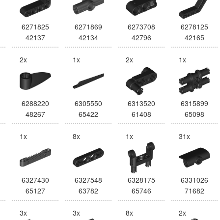
6271825
6271869
6273708
6278125
42137
42134
42796
42165
2x
1x
2x
1x
6288220
6305550
6313520
6315899
48267
65422
61408
65098
1x
8x
1x
31x
6327430
6327548
6328175
6331026
65127
63782
65746
71682
3x
3x
8x
2x