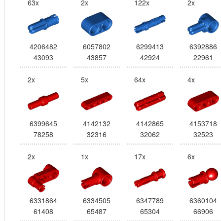
63x
2x
122x
2x
4206482
6057802
6299413
6392886
43093
43857
42924
22961
2x
5x
64x
4x
6399645
4142132
4142865
4153718
78258
32316
32062
32523
2x
1x
17x
6x
6331864
6334505
6347789
6360104
61408
65487
65304
66906