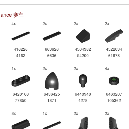
mance 赛车
4x
2x
2x
2x
416226
663626
4504382
4522034
4162
6636
54200
61678
1x
2x
2x
4x
6428168
6436425
6448948
6463207
77850
1871
4278
105362
8x
1x
2x
2x