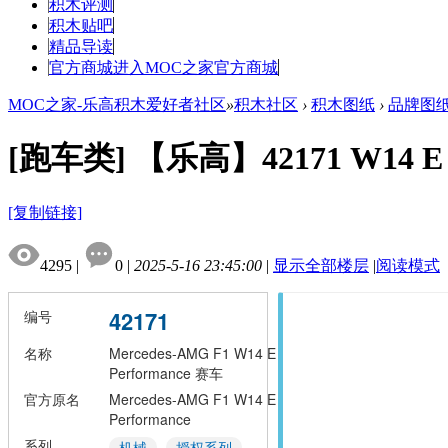
积木评测
积木贴吧
精品导读
官方商城
进入MOC之家官方商城
MOC之家-乐高积木爱好者社区
»
积木社区
›
积木图纸
›
品牌图
[跑车类]
【乐高】42171 W14 E 
[复制链接]
4295
|
0
|
2025-5-16 23:45:00
|
显示全部楼层
|
阅读模式
42171
编号
名称
Mercedes-AMG F1 W14 E
Performance 赛车
官方原名
Mercedes-AMG F1 W14 E
Performance
系列
机械
授权系列