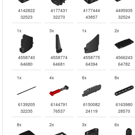
4142822
4177431
4177444
4495935
32523
32270
43857
32524
1x
3x
1x
2x
4558740
4558774
4558775
4566243
64680
64681
64394
64782
1x
4x
6x
8x
6139205
6144791
6150082
6163980
32235
76537
24119
28570
8x
2x
3x
6x