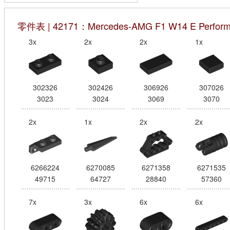
零件表 | 42171：Mercedes-AMG F1 W14 E Perfor
3x
2x
2x
1x
302326
302426
306926
307026
3023
3024
3069
3070
2x
1x
2x
2x
6266224
6270085
6271358
6271535
49715
64727
28840
57360
7x
3x
6x
6x