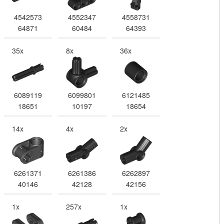
4542573
4552347
4558731
64871
60484
64393
35x
8x
36x
6089119
6099801
6121485
18651
10197
18654
14x
4x
2x
6261371
6261386
6262897
40146
42128
42156
1x
257x
1x