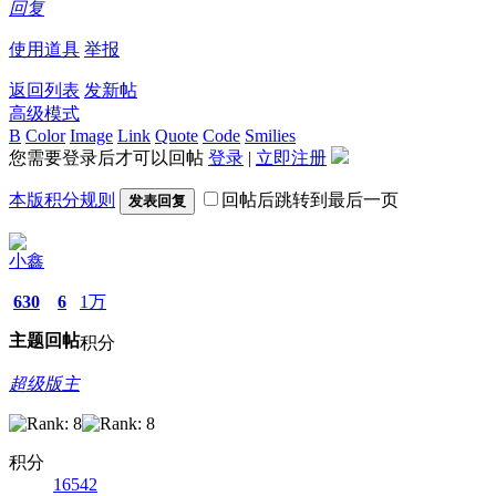
回复
使用道具
举报
返回列表
发新帖
高级模式
B
Color
Image
Link
Quote
Code
Smilies
您需要登录后才可以回帖
登录
|
立即注册
本版积分规则
回帖后跳转到最后一页
发表回复
小鑫
630
6
1万
主题
回帖
积分
超级版主
积分
16542