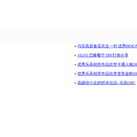
•
与乐高吞食花天生一对,优秀MO
•
10243 巴黎餐厅 DIY灯饰分享
•
优秀乐高创意作品欣赏卡通人物260
•
优秀乐高创意作品欣赏变形金刚260
•
高级但小众的积木玩法--乐高GBC