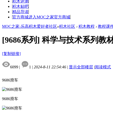
积木评测
积木贴吧
精品导读
官方商城
进入MOC之家官方商城
MOC之家-乐高积木爱好者社区
»
积木社区
›
积木教程
›
教程课
[9686系列]
科学与技术系列教
[复制链接]
6099
|
1
|
2024-8-11 22:54:46
|
显示全部楼层
|
阅读模式
9686滑车
9686滑车