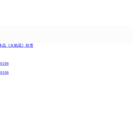
C作品《火焰花》欣赏
106
106