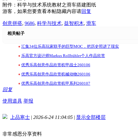
附件：科学与技术系统教材之滑车搭建图纸
游客，如果您要查看本帖隐藏内容请
回复
创意拼搭
,
9686
,
科学与技术
,
益智积木
,
滑车
相关帖子
•
汇集34位乐高玩家联手的巨型MOC，把历史照进了现实
•
乐高官方设计师Markus Rollbühler个人作品欣赏
•
优秀乐高创意作品欣赏机甲战士260106
•
优秀乐高创意作品欣赏机械动物260106
•
优秀乐高创意作品欣赏机甲系列260107
回复
使用道具
举报
上品寒士
|
2026-6-24 11:04:05
|
显示全部楼层
非常感恩分享资料