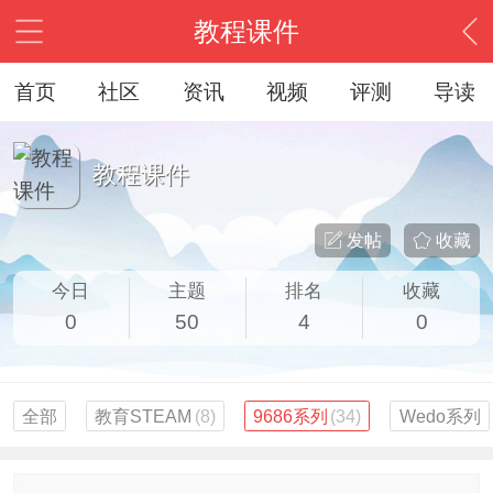
教程课件
首页
社区
资讯
视频
评测
导读
教程课件
发帖
收藏
今日
主题
排名
收藏
0
50
4
0
全部
教育STEAM
(8)
9686系列
(34)
Wedo系列