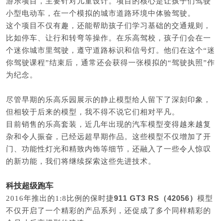
游乐项目，主要针对儿童设计。项目的核心是让孩子们驾驶
小型电动车，在一个模拟的城市道路环境中体验驾驶。
这个项目不仅有趣，还能帮助孩子们学习基础的交通规则，
比如停车、让行和转弯等操作。在乐高驾校，孩子们会在一
个迷你城市里驾驶，遵守道路标识和信号灯。他们在这个“迷
你驾驶课程”结束后，通常还会获得一张模拟的“驾驶执照”作
为纪念。
尽管早期的乐高乐园展示的静止模型给人留下了深刻印象，
但相较于后来的模型，我不得不说它们相对平凡。
目前销售的乐高套装，近几年出现的汽车模型变得越来越复
杂和令人振奋，已经远超早期作品。这些模型不仅增加了开
门、功能性灯光和精致内饰等细节，还融入了一些令人惊叹
的新功能，我们将继续探索这些先进技术。
科技超级跑车
911 GT3 RS（42056）
2016年推出的1:8比例的保时捷
模型
不仅开启了一个精彩的产品系列，还促成了多个同样精彩的