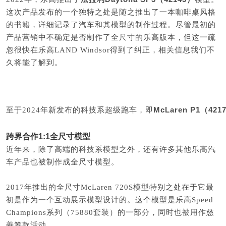
这次产品发布的一个独特之处是随之推出了一本咖啡桌风格
的书籍，详细记录了汽车和其模型的制作过程。尽管最初的
产品营销中不确定是否制作了全尺寸的乐高版本，但这一疏
忽很快在乐高LAND Windsor得到了纠正，相关信息我们不
久将能了解到。
McLaren P1（421
至于2024年新发布的科技系超级跑车，即
跨界合作1:1全尺寸模型
近年来，除了高端的科技系模型之外，还有许多其他乐高汽
车产品也被制作成全尺寸模型。
2017年推出的全尺寸McLaren 720S模型特别之处在于它最
初是作为一个互动展示模型设计的。这个模型是乐高Speed
Champions系列（75880套装）的一部分，同时也被用作慈
善筹款活动。