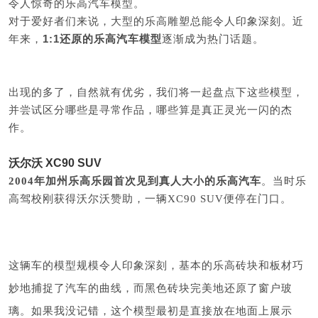
令人惊奇的乐高汽车模型。
对于爱好者们来说，大型的乐高雕塑总能令人印象深刻。近
1:1还原的乐高汽车模型
年来，
逐渐成为热门话题。
出现的多了，自然就有优劣，我们将一起盘点下这些模型，
并尝试区分哪些是寻常作品，哪些算是真正灵光一闪的杰
作。
沃尔沃 XC90 SUV
2004年加州乐高乐园首次见到真人大小的乐高汽车
。当时乐
高驾校刚获得沃尔沃赞助，一辆XC90 SUV便停在门口。
这辆车的模型规模令人印象深刻，基本的乐高砖块和板材巧
妙地捕捉了汽车的曲线，而黑色砖块完美地还原了窗户玻
璃。如果我没记错，这个模型最初是直接放在地面上展示