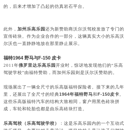
的，后来才增加了凸起的仿真岩石平台。
加州乐高乐园
此外，
还为新赞助商沃尔沃驾校发放了专门的
宣传砖块。作为企业合作的一部分，这辆真实大小的乐高沃
尔沃也一直静静地放在那里静止展示。
福特
1964 野马与F-150 皮卡
佛罗里达乐高乐园
2011年
开业时，惊讶地发现他们的“乐高
驾驶学校”由福特赞助，而加州乐园则是沃尔沃赞助的。
现场展出了一辆全尺寸的乐高版福特探险者。接下来的几年
1964年福特野马
F-150皮卡
里，还展出了全尺寸的经典
和
。
这些乐高版福特汽车的结构大致相同，窗户用黑色砖块拼
成，车轮和轮胎也都是由乐高砖块打造。
乐高驾校（乐高驾驶学校
）
：
这是乐高乐园内的一个互动式