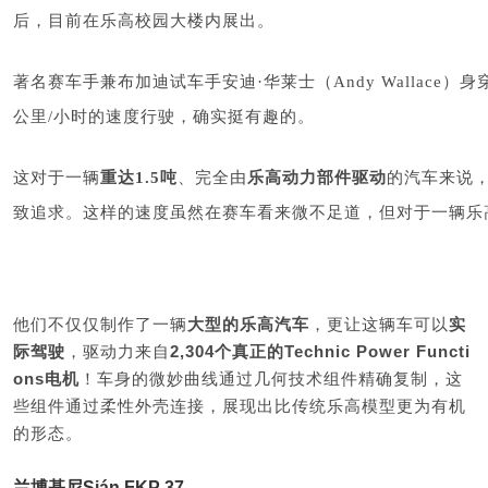
后，目前在乐高校园大楼内展出。
著名赛车手兼布加迪试车手安迪·华莱士（Andy Wallace）
公里/小时的速度行驶，确实挺有趣的。
这对于一辆
重达1.5吨
、完全由
乐高动力部件驱动
的汽车来说
致追求。这样的速度虽然在赛车看来微不足道，但对于一辆乐
大型的乐高汽车
实
他们不仅仅制作了一辆
，更让这辆车可以
际驾驶
2,304个真正的Technic Power Functi
，驱动力来自
ons电机
！车身的微妙曲线通过几何技术组件精确复制，这
些组件通过柔性外壳连接，展现出比传统乐高模型更为有机
的形态。
兰博基尼Sián FKP 37