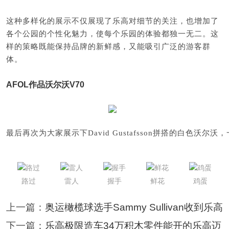
这种多样化的展示不仅展现了乐高对细节的关注，也增加了
各个公园的个性化魅力，使每个乐园的体验都独一无二。这
样的策略既能保持品牌的新鲜感，又能吸引广泛的游客群
体。
AFOL作品沃尔沃V70
最后再次为大家展示下
David Gustafsson拼搭
的白色沃尔沃，
路过
雷人
握手
鲜花
鸡蛋
上一篇：
奥运橄榄球选手Sammy Sullivan收到乐高
下一篇：
乐高极限造车34万积木零件能开的乐高迈